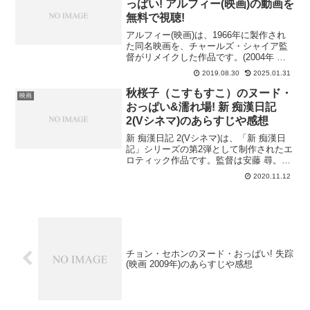
っぱい! アルフィー(映画)の動画を
無料で視聴!
アルフィー(映画)は、1966年に製作され
た同名映画を、チャールズ・シャイア監
督がリメイクした作品です。(2004年 ア
メリカ)ニューヨークでリムジンの運転手
2019.08.30
2025.01.31
をしながら、理想の女性を追い求めるプ
レイボーイの青年を描いています。当時
秋桜子（こすもすこ）のヌード・
映画
23歳だっ...
おっぱい&濡れ場! 新 痴漢日記
2(Vシネマ)のあらすじや感想
新 痴漢日記 2(Vシネマ)は、「新 痴漢日
記」シリーズの第2弾として制作されたエ
ロティック作品です。監督は安藤 尋。
(1999年)痴漢アパート“花紀荘”に住む浪人
2020.11.12
生が、イメクラ嬢に恋して騒動を巻き起
こしていく様を描いています。秋桜子が
ヌー...
チョン・セホンのヌード・おっぱい! 失踪
(映画 2009年)のあらすじや感想