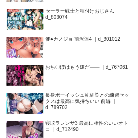
セーラー戦士と種付けおじさん ｜
d_803074
催●カノジョ 前沢遥4 ｜d_301012
おち〇ぽはもう嫌だ―― ｜d_767061
長身ボーイッシュ幼馴染との練習セッ
クスは最高に気持ちいい 前編 ｜
d_789702
寝取ラレンサ3 最高に相性のいいオト
コ ｜d_712490