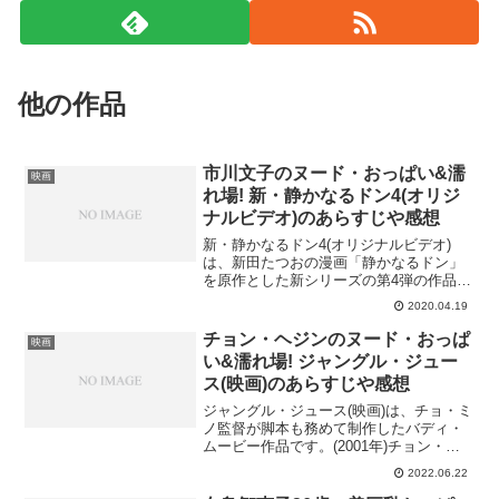
他の作品
市川文子のヌード・おっぱい&濡
映画
れ場! 新・静かなるドン4(オリジ
ナルビデオ)のあらすじや感想
新・静かなるドン4(オリジナルビデオ)
は、新田たつおの漫画「静かなるドン」
を原作とした新シリーズの第4弾の作品で
す。監督は伊藤裕彰。(1998年)鬼州組組
2020.04.19
長・海腐の娘・鴻n子との結婚の決意や自
分気持ちとの葛藤、海腐との立ち合いな
チョン・ヘジンのヌード・おっぱ
映画
どを描いてい...
い&濡れ場! ジャングル・ジュー
ス(映画)のあらすじや感想
ジャングル・ジュース(映画)は、チョ・ミ
ノ監督が脚本も務めて制作したバディ・
ムービー作品です。(2001年)チョン・ヘ
ジンがヌード・おっぱいや濡れ場を披露!
2022.06.22
そんなジャングル・ジュース(映画)のあら