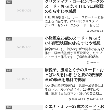
なリストラ凌辱銀行 キャリアへの復讐(オ
クリスティナ・ローゼンバーグの
映画
リジ...
ヌード・おっぱい! THE 911(映画)
のあらすじや感想
THE 911(映画)は、リー・スローナー監督
による作品です。(2006年)クリスティ
ナ・ローゼンバーグがヌード・おっぱい
を披露!そんなTHE 911(映画)のあらすじ
2023.01.16
や感想、キャストなどを紹介します。
THE 911(映画)のあらすじベスト...
小嶺麗奈26歳のヌード・おっぱ
映画
い! 初恋(映画)のあらすじや感想
初恋(映画)は、中原みすずの同名小説を原
作に、塙幸成監督が実写映画化したラブ
ストーリー作品です。(2006年)1968年に
起こった三億円強奪事件の実行犯が、18
2020.10.30
歳の女子高生という設定で描いたストー
リーになっています。小嶺麗奈がヌー
原悦子、渡辺とく子のヌード・お
映画
ド・おっぱ...
っぱい&濡れ場! ひと夏の秘密(映
画)の動画を無料で視聴!
ひと夏の秘密(映画)は、武田一成監督によ
るロマンポルノ作品です。1979年に公
開。主演は日活ロマンポルノの黄金期を
支え大人気だった原悦子。厳格な養父の
2019.07.25
2022.04.02
歪んだ欲情の犠牲になる少女の姿をサス
ペンスタッチで描いています。原悦子、
シエナ・ミラー23歳のヌード・お
映画
渡辺とく子がヌード...