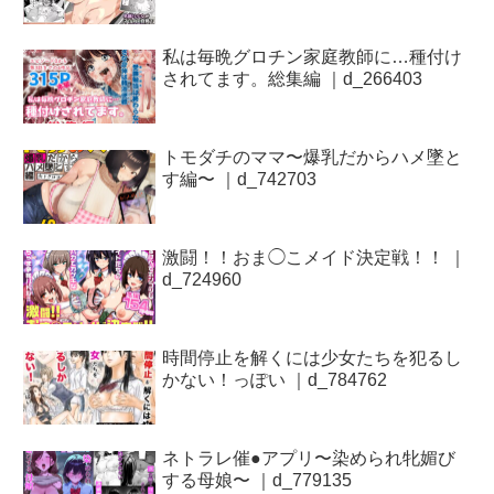
私は毎晩グロチン家庭教師に…種付け
されてます。総集編 ｜d_266403
トモダチのママ〜爆乳だからハメ墜と
す編〜 ｜d_742703
激闘！！おま◯こメイド決定戦！！ ｜
d_724960
時間停止を解くには少女たちを犯るし
かない！っぽい ｜d_784762
ネトラレ催●アプリ〜染められ牝媚び
する母娘〜 ｜d_779135