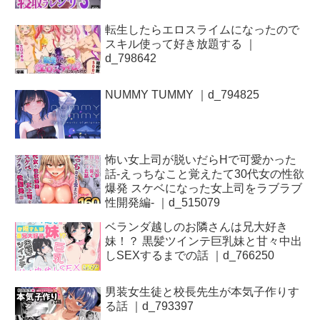
転生したらエロスライムになったので
スキル使って好き放題する ｜
d_798642
NUMMY TUMMY ｜d_794825
怖い女上司が脱いだらHで可愛かった
話-えっちなこと覚えたて30代女の性欲
爆発 スケベになった女上司をラブラブ
性開発編- ｜d_515079
ベランダ越しのお隣さんは兄大好き
妹！？ 黒髪ツインテ巨乳妹と甘々中出
しSEXするまでの話 ｜d_766250
男装女生徒と校長先生が本気子作りす
る話 ｜d_793397