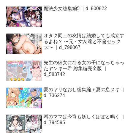
魔法少女総集編5 ｜d_800822
オタク同士の友情は結婚しても成立す
るよね？ 〜元・女友達と不倫セック
ス〜 ｜d_798067
先生の彼女になる女の子になっちゃっ
たヤンキー君 総集編完全版 ｜
d_583742
夏のヤリなおし総集編＋夏の息ヌキ ｜
d_736274
噂のママは今宵も妖しくぽぽと鳴く ｜
d_794595