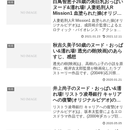
すじや感想、キャストなどを紹介しま
白鳥智恵子26歳の美巨乳おっぱい
映画
す。ジャン...
ヌード&濡れ場! 人妻処刑人R
Mission1 血塗られた操(オリジナ
ルビデオ)の動画を無料で視聴!
人妻処刑人R Mission1 血塗られた操(オリ
ジナルビデオ)は、成田裕介監督によるエ
ロティック・バイオレンス・アクション
作品です。(2001年)白鳥智恵子が美巨乳
2021.01.23
2021.12.11
おっぱいヌードや濡れ場を披露!そんな人
妻処刑人R Mission1 血塗ら...
秋吉久美子50歳のヌード・おっぱ
映画
い&濡れ場! 透光の樹(映画)のあら
すじ、感想
透光の樹(映画)は、高樹のぶ子の小説を原
作に、根岸吉太郎監督が映画化したラブ
ストーリー作品です。(2004年)石川県の
鶴来町（つるぎまち）を舞台に、25年ぶ
2020.01.21
りに再会した男女の激しい愛を描いてい
ます。当時50歳だった秋吉久美子がヌー
井上尚子のヌード・おっぱい&濡
映画
ド・おっぱ...
れ場! リストラ凌辱銀行 キャリア
への復讐(オリジナルビデオ)のあ
らすじや感想
リストラ凌辱銀行 キャリアへの復讐(オリ
ジナルビデオ)は、坂本太監督によるエロ
スドラマ作品です。(2000年)Fカップ巨乳
女優・井上尚子がフルヌードOVデビュー
2020.05.05
を飾り、濡れ場も披露しています。そん